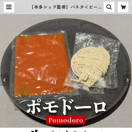
【本多シェフ監修】パスタ＜ビーゴ
リ＞＆ポモドーロ（３食） | リスト
ランテホンダ・オフィシャルショッ
プ