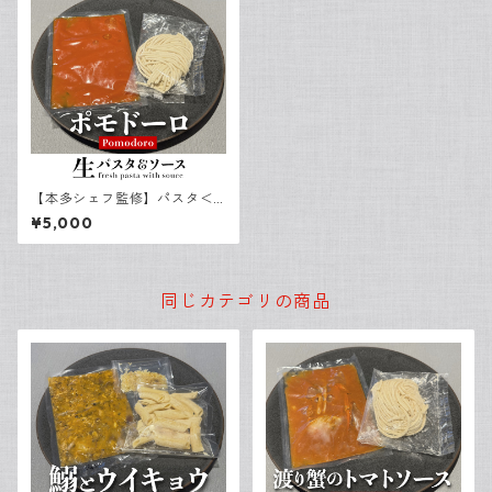
【本多シェフ監修】パスタ＜
ビーゴリ＞＆ポモドーロ（３
¥5,000
食）
同じカテゴリの商品