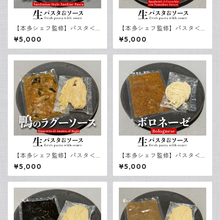
【本多シェフ監修】パスタ＜
【本多シェフ監修】パスタ＜
ペンネ＞＆鰯とウイキョウの
キタッラ＞＆渡り蟹のトマト
¥5,000
¥5,000
ソース（３食）
ソース（３食）
【本多シェフ監修】パスタ＜
【本多シェフ監修】パスタ＜
パッパルデッレ＞＆鴨のラグ
ビーゴリ＞＆ボロネーゼ（３
¥5,000
¥5,000
ーソース（３食）
食）