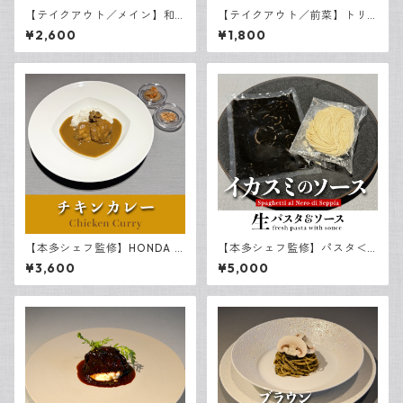
【テイクアウト／メイン】和
【テイクアウト／前菜】トリ
牛テール肉のボリート
ッパのトマト煮
¥2,600
¥1,800
【本多シェフ監修】HONDA C
【本多シェフ監修】パスタ＜
urry＜チキン＞（３食）
スパゲッティ＞＆イカスミの
¥3,600
¥5,000
ソース（３食）