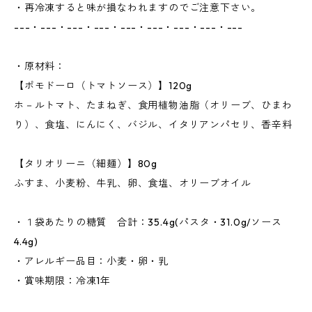
・再冷凍すると味が損なわれますのでご注意下さい。
---・---・---・---・---・---・---・---・---
・原材料：
【ポモドーロ（トマトソース）】120g
ホ－ルトマト、たまねぎ、食用植物油脂（オリーブ、ひまわ
り）、食塩、にんにく、バジル、イタリアンパセリ、香辛料
【タリオリーニ（細麺）】80g
ふすま、小麦粉、牛乳、卵、食塩、オリーブオイル
・１袋あたりの糖質 合計：35.4g(パスタ・31.0g/ソース
4.4g)
・アレルギー品目：小麦・卵・乳
・賞味期限：冷凍1年