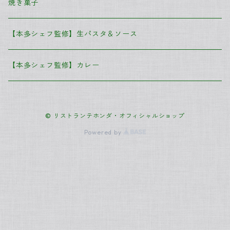
前菜
焼き菓子
パスタソース
【本多シェフ監修】生パスタ＆ソース
メイン
【本多シェフ監修】カレー
季節のドルチェ
© リストランテホンダ・オフィシャルショップ
Powered by